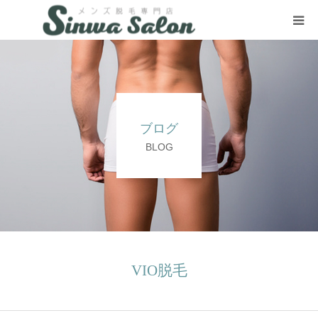
HOME
VIO Removal
ブログ
SNS
BLOG
Contact
VIO脱毛