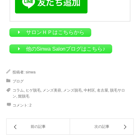
Sinwa Salon 公式Instagramです。
Sinwa Group FaceBookです。
Sinwa SalonのFaceBookで
各ご案内 及び お得な情
報を掲載しております。
御座います。
また、最新の情報も投稿しており
ます
。
サロンＨＰはこちらから
※こちらからのＤＭによるお問い合わせ・ご予約は 受け付
※下記ボタンよりInstagramへ飛びます。
他のSinwa Salonブログはこちら♪
けておりませんので予めご了承下さいませ。
Facebookはこちらから
投稿者:
sinwa
ブログ
コラム
,
ヒゲ脱毛
,
メンズ美容
,
メンズ脱毛
,
中村区
,
名古屋
,
脱毛サロ
ン
,
髭脱毛
公式Instagramはこちらから
コメント:
2
前の記事
次の記事