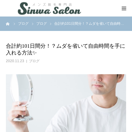
ーム
ブログ
ブログ
合計約101日間分！？ムダを省いて自由時…
HOME
VIO Removal
合計約101日間分！？ムダを省いて自由時間を手に
入れる方法✨
SNS
2020.11.23
ブログ
Contact