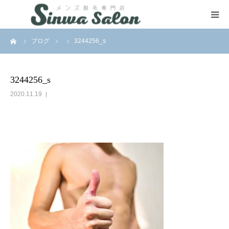
ーム
ブログ
3244256_s
HOME
VIO Removal
3244256_s
2020.11.19
SNS
Contact