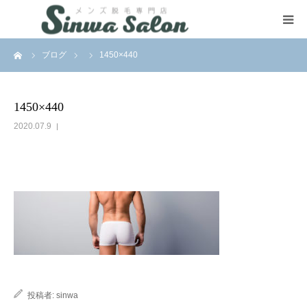
ーム
ブログ
1450×440
HOME
VIO Removal
1450×440
2020.07.9
SNS
Contact
投稿者:
sinwa