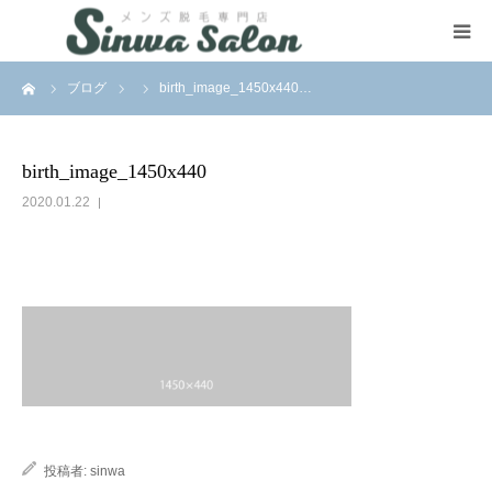
ーム
ブログ
birth_image_1450x440…
HOME
VIO Removal
birth_image_1450x440
2020.01.22
SNS
Contact
投稿者:
sinwa